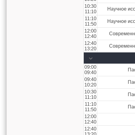
10:30
Научное исс
11:10
11:10
Научное исс
11:50
12:00
Современны
12:40
12:40
Современны
13:20
09:00
Па
09:40
09:40
Па
10:20
10:30
Па
11:10
11:10
Па
11:50
12:00
12:40
12:40
13:20