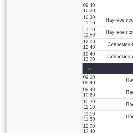
09:40
10:20
10:30
Научное исс
11:10
11:10
Научное исс
11:50
12:00
Современны
12:40
12:40
Современны
13:20
09:00
Па
09:40
09:40
Па
10:20
10:30
Па
11:10
11:10
Па
11:50
12:00
12:40