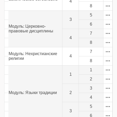
4
8
5
3
6
Модуль: Церковно-
правовые дисциплины
7
4
8
7
Модуль: Нехристианские
4
религии
8
1
1
2
3
Модуль: Языки традиции
2
4
5
3
6