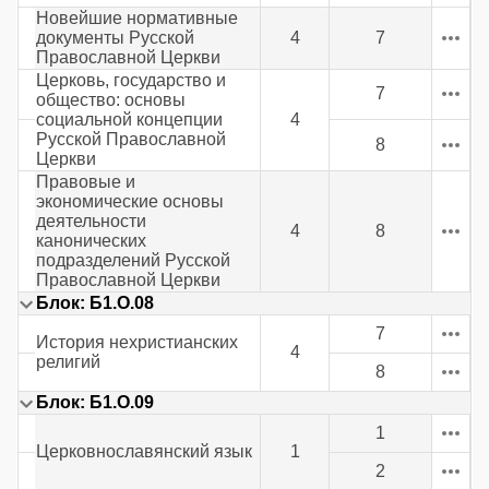
Новейшие нормативные
документы Русской
4
7
Православной Церкви
Церковь, государство и
7
общество: основы
социальной концепции
4
Русской Православной
8
Церкви
Правовые и
экономические основы
деятельности
4
8
канонических
подразделений Русской
Православной Церкви
Блок: Б1.О.08
7
История нехристианских
4
религий
8
Блок: Б1.О.09
1
Церковнославянский язык
1
2