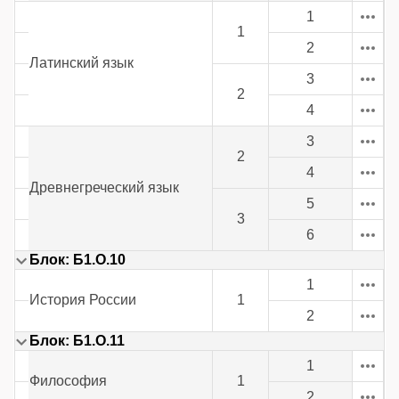
1
1
2
Латинский язык
3
2
4
3
2
4
Древнегреческий язык
5
3
6
Блок: Б1.О.10
1
История России
1
2
Блок: Б1.О.11
1
Философия
1
2