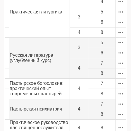
4
Практическая литургика
5
3
6
4
8
5
3
6
Русская литература
(углублённый курс)
7
4
8
Пастырское богословие:
7
практический опыт
4
современных пастырей
8
7
Пастырская психиатрия
4
8
Практическое руководство
для священнослужителя
4
8