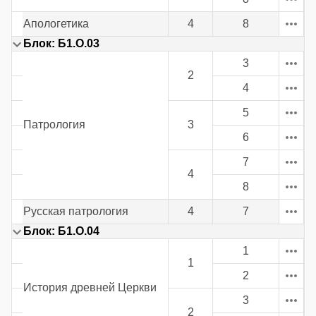
Апологетика
4
8
Блок: Б1.О.03
3
2
4
5
Патрология
3
6
7
4
8
Русская патрология
4
7
Блок: Б1.О.04
1
1
2
История древней Церкви
3
2