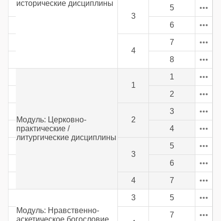
исторические дисциплины
5
3
6
7
4
8
1
1
2
3
Модуль: Церковно-
2
практические /
4
литургические дисциплины
5
3
6
4
7
3
5
Модуль: Нравственно-
7
аскетическое богословие