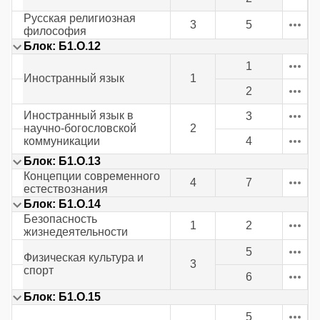
Русская религиозная
3
5
философия
Блок: Б1.О.12
1
Иностранный язык
1
2
Иностранный язык в
3
научно-богословской
2
коммуникации
4
Блок: Б1.О.13
Концепции современного
4
7
естествознания
Блок: Б1.О.14
Безопасность
1
2
жизнедеятельности
5
Физическая культура и
3
спорт
6
Блок: Б1.О.15
5