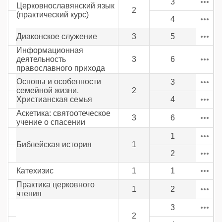
3
Церковнославянский язык
2
(практический курс)
4
Диаконское служение
3
5
Информационная
деятельность
3
6
православного прихода
Основы и особенности
3
семейной жизни.
2
Христианская семья
4
Аскетика: святоотеческое
3
6
учение о спасении
1
Библейская история
1
2
Катехизис
1
1
Практика церковного
1
2
чтения
3
2