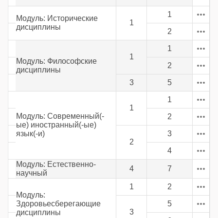
1
Модуль: Исторические
1
дисциплины
2
1
1
Модуль: Философские
2
дисциплины
3
5
1
1
Модуль: Современный(-
2
ые) иностранный(-ые)
язык(-и)
3
2
4
Модуль: Естественно-
4
7
научный
1
2
Модуль:
Здоровьесберегающие
5
3
дисциплины