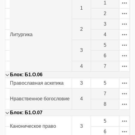
1
1
2
3
2
Литургика
4
5
3
6
4
7
Блок: Б1.О.06
Православная аскетика
3
5
7
Нравственное богословие
4
8
Блок: Б1.О.07
5
Каноническое право
3
6